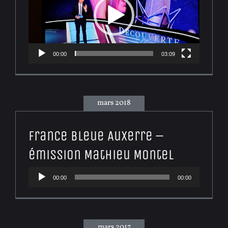
00:00
03:09
mars 2018
France Bleue Auxerre –
émission Mathieu Montel
Lecteur
00:00
00:00
audio
mars 2017