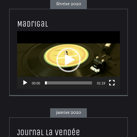
février 2020
Madrigal
Lecteur
vidéo
00:00
01:19
janvier 2020
Journal La Vendée