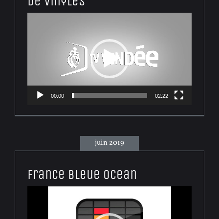
de vinyles
Lecteur
vidéo
00:00
02:22
juin 2019
France Bleue Ocean
Lecteur
vidéo