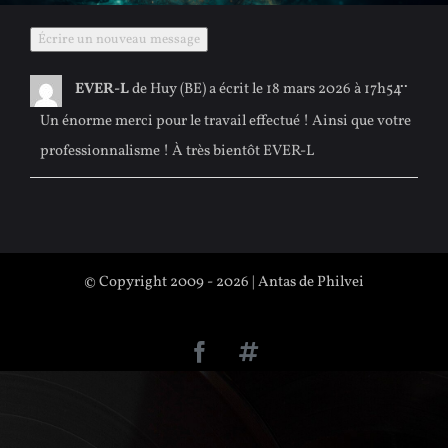
Ouvrir
...
EVER-L
de
Huy (BE)
a écrit le
18 mars 2026
à
17h54
cette
boîte
Un énorme merci pour le travail effectué ! Ainsi que votre
méta.
professionnalisme ! À très bientôt EVER-L
© Copyright 2009 - 2026 | Antas de Philvei