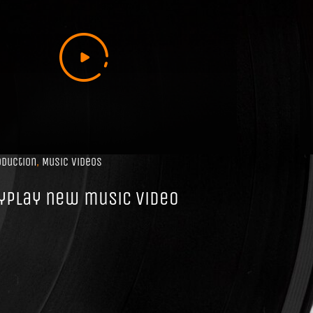
oduction
,
Music videos
yplay new music video