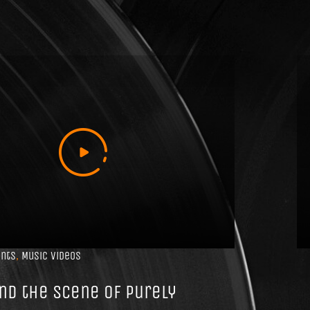
ents
,
Music videos
nd the scene of Purely