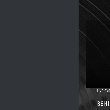
Live ev
Behi