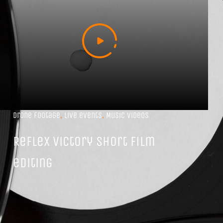
Drone footage
,
Live events
,
Music videos
Reflex Victory short film
editing