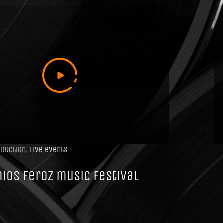
oduction
,
Live events
ios feroz music festival
9