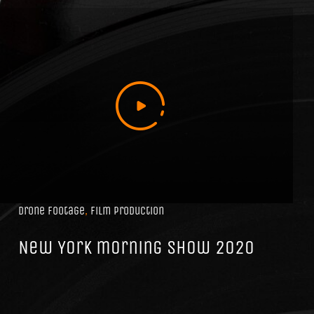
Drone footage
,
Film production
New York morning show 2020