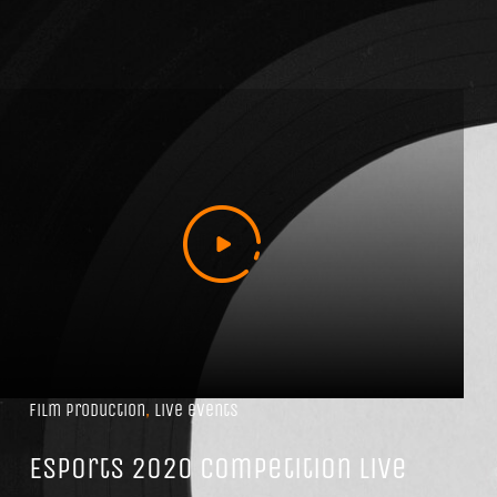
Film production
,
Live events
Esports 2020 competition live