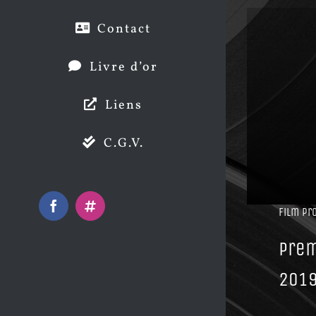
Contact
Livre d’or
Liens
C.G.V.
Facebook
Instagram
Film pr
Prem
201